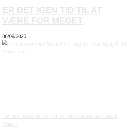
ER DET IGEN TID TIL AT
VÆRE FOR MEGET
06/08/2025
Er det igen tid til at være for meget? Forfattertræf med
Sara Alfort, Birgitte Possing og Rikke Andreassen. Der er
vel nærmest ikke det argument, der gennem tiden ikke er
blevet taget i brug for at begrænse kvinders adgang til
arbejde, uddannelse, indflydelse – eller muligheden for at
bestemme over eget liv. TALK: I den bedste af […]
ER DET IGEN TID TIL AT VÆRE FOR MEGET
Read
More »