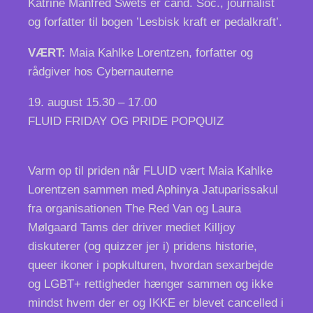
Katrine Manfred Swets er cand. Soc., journalist
og forfatter til bogen ’Lesbisk kraft er pedalkraft’.
VÆRT:
Maia Kahlke Lorentzen, forfatter og
rådgiver hos Cybernauterne
19. august
15.30 – 17.00
FLUID FRIDAY OG PRIDE POPQUIZ
Varm op til priden når FLUID vært Maia Kahlke
Lorentzen sammen med Aphinya Jatuparissakul
fra organisationen The Red Van og Laura
Mølgaard Tams der driver mediet Killjoy
diskuterer (og quizzer jer i) pridens historie,
queer ikoner i popkulturen, hvordan sexarbejde
og LGBT+ rettigheder hænger sammen og ikke
mindst hvem der er og IKKE er blevet cancelled i