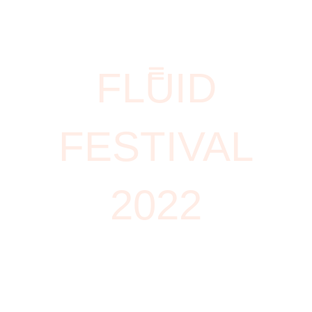
Gå
content
til
indholdet
FLUID
FESTIVAL
2022