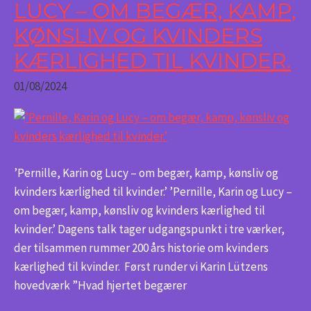
Karin
LUCY – OM BEGÆR, KAMP,
og
KØNSLIV OG KVINDERS
Lucy
KÆRLIGHED TIL KVINDER.
–
om
01/08/2024
begær,
kamp,
kønsliv
og
kvinders
’Pernille, Karin og Lucy – om begær, kamp, kønsliv og
kærlighed
kvinders kærlighed til kvinder.’ ’Pernille, Karin og Lucy –
til
om begær, kamp, kønsliv og kvinders kærlighed til
kvinder.
kvinder.’ Dagens talk tager udgangspunkt i tre værker,
der tilsammen rummer 200 års historie om kvinders
kærlighed til kvinder. Først runder vi Karin Lützens
hovedværk ”Hvad hjertet begærer