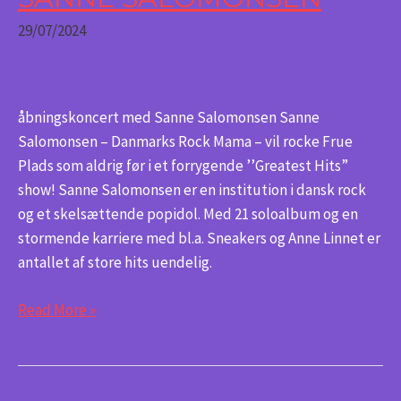
Sanne
29/07/2024
Salomonsen
åbningskoncert med Sanne Salomonsen Sanne
Salomonsen – Danmarks Rock Mama – vil rocke Frue
Plads som aldrig før i et forrygende ’’Greatest Hits”
show! Sanne Salomonsen er en institution i dansk rock
og et skelsættende popidol. Med 21 soloalbum og en
stormende karriere med bl.a. Sneakers og Anne Linnet er
antallet af store hits uendelig.
Read More »