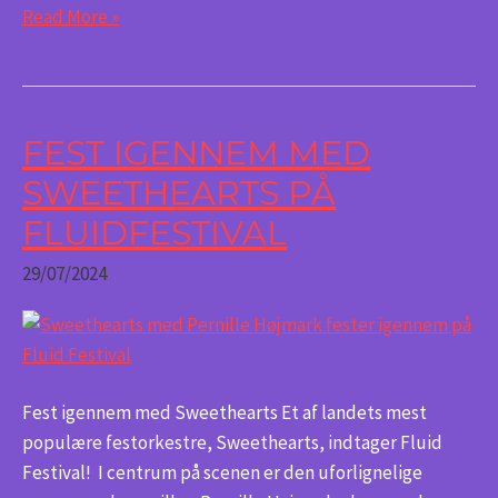
Read More »
FEST IGENNEM MED
Fest
igennem
SWEETHEARTS PÅ
med
FLUIDFESTIVAL
Sweethearts
på
29/07/2024
Fluidfestival
Fest igennem med Sweethearts Et af landets mest
populære festorkestre, Sweethearts, indtager Fluid
Festival! I centrum på scenen er den uforlignelige