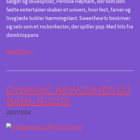
sanger og skuespiller, Pernille Højmark, der som den
fødte entertainer skaber et univers, hvor fest, farver og
livsglæde bobler hæmningsløst. Sweethearts beskriver
sig selv som et rockorkester, der spiller pop. Med hits fra
dansktoppens
Read More »
DYNAMIC NEWCOMER DJ
Dynamic
Newcomer
BABA ROOTS
DJ
29/07/2024
Baba
Roots