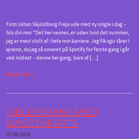
din
mor
Foto:Johan Skjoldborg Freja ude med ny single i dag –
hils din mor ”Det her venner, er uden tvivl det nummer,
jeg er mest stolt af i hele min karriere. Jeg fik sgu tårer i
øjnene, da jeg så coveret på Spotify for første gang i går
ved midnat – denne her gang, bare af […]
Read More »
FÆLLESDANS MED
Fællesdans
med
SWEETHEARTS
Sweethearts
07/08/2024