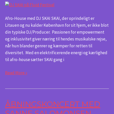
SKAI
Afro-House med DJ SKAI SKAI, der oprindeligt er
Litauen og nu kalder København for sit hjem, er ikke blot
din typiske DJ/Producer. Passionen for empowerment
og inklusivitet giver næring til hendes musikalske rejse,
når hun blander genrer og kæmper for retten til
diversitet. Med en elektrificerende energi og kærlighed
til afro-house sætter SKAI gang i
Read More »
ÅBNINGSKONCERT MED
Åbningskoncert
med
SANNE SALOMONSEN