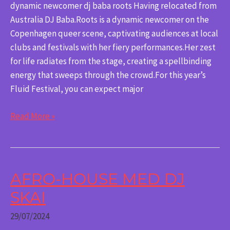
dynamic newcomer dj baba roots Having relocated from
Australia DJ Baba.Roots is a dynamic newcomer on the
Copenhagen queer scene, captivating audiences at local
clubs and festivals with her fiery performances.Her zest
for life radiates from the stage, creating a spellbinding
energy that sweeps through the crowd.For this year’s
Fluid Festival, you can expect major
Read More »
AFRO-HOUSE MED DJ
Afro-
house
SKAI
med
29/07/2024
DJ