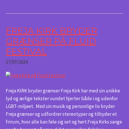
FREJA KIRK BRYDER
Freja
Kirk
GRÆNSER PÅ FLUID
bryder
FESTIVAL
grænser
på
17/07/2024
Fluid
Festival
Freja KIRK bryder grænser Freja Kirk har med sin unikke
lyd og ærlige tekster vundet hjerter både i og udenfor
LGBT-miljøet. Med sin musik og personlige liv bryder
Freja grænser og udfordrer stereotyper og tilbyder et
frirum, hvor alle kan føle sig set og hørt.Freja Kirks sange