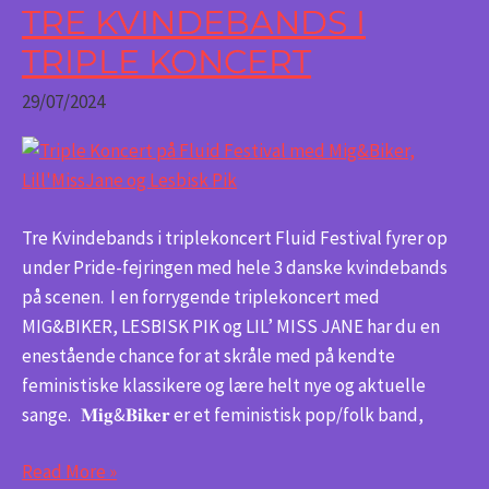
TRE KVINDEBANDS I
Tre
Kvindebands
TRIPLE KONCERT
i
29/07/2024
Triple
Koncert
Tre Kvindebands i triplekoncert Fluid Festival fyrer op
under Pride-fejringen med hele 3 danske kvindebands
på scenen. I en forrygende triplekoncert med
MIG&BIKER, LESBISK PIK og LIL’ MISS JANE har du en
enestående chance for at skråle med på kendte
feministiske klassikere og lære helt nye og aktuelle
sange. 𝐌𝐢𝐠&𝐁𝐢𝐤𝐞𝐫 er et feministisk pop/folk band,
Read More »