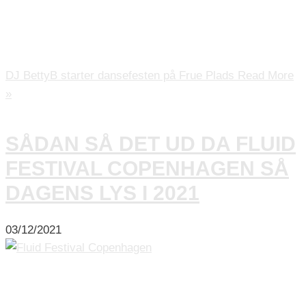
undvære til en pride-fejring.Kom og oplev BettyBs
smittende energi, når hun skaber en atmosfære af glæde
[…]
DJ BettyB starter dansefesten på Frue Plads
Read More
»
SÅDAN SÅ DET UD DA FLUID
FESTIVAL COPENHAGEN SÅ
DAGENS LYS I 2021
03/12/2021
Den gode stemning med musik, kultur og foredrag var i
højsædet, da Fluid Festival Copenhagen fik sin debut