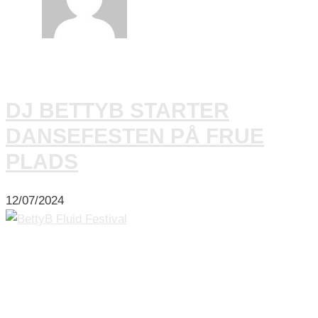
DJ BETTYB STARTER
DANSEFESTEN PÅ FRUE
PLADS
12/07/2024
Festen slutter aldrig, når DJ BettyB spiller op til dans.
Elsker du elektronisk og house musik, så er BettyB lige
noget for dig. Hun serverer unikke remixes og mashups
og kombinerer dem med alle de klassikere, vi ikke kan