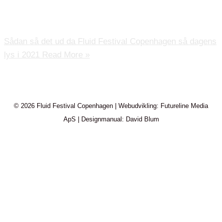
under Copenhagen Pride i august ’21 Vi har samlet en
række dejlige billeder fra festivalen herunder.
Sådan så det ud da Fluid Festival Copenhagen så dagens
lys i 2021
Read More »
© 2026 Fluid Festival Copenhagen | Webudvikling: Futureline Media
ApS | Designmanual: David Blum